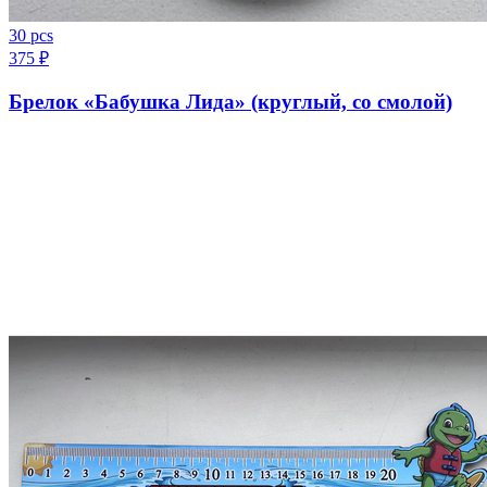
30 pcs
375
₽
Брелок «Бабушка Лида» (круглый, со смолой)