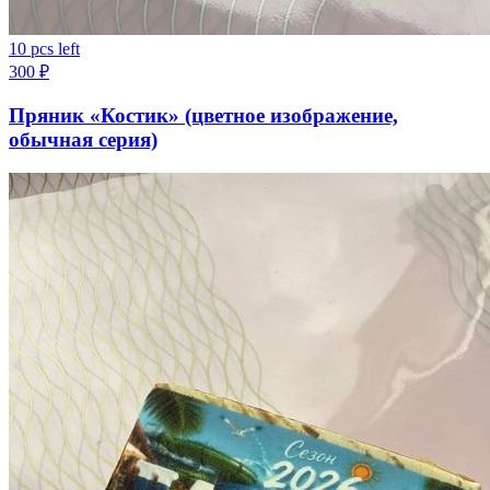
10 pcs left
300
₽
Пряник «Костик» (цветное изображение,
обычная серия)