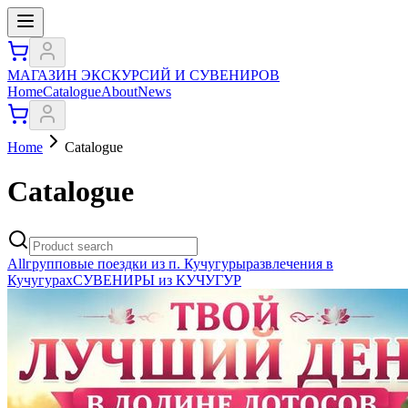
МАГАЗИН ЭКСКУРСИЙ И СУВЕНИРОВ
Home
Catalogue
About
News
Home
Catalogue
Catalogue
All
групповые поездки из п. Кучугуры
развлечения в
Кучугурах
СУВЕНИРЫ из КУЧУГУР