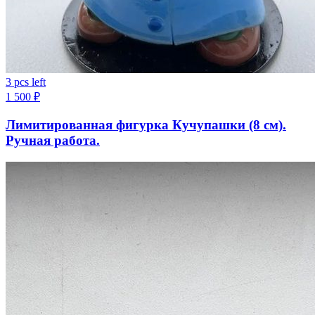
3 pcs left
1 500
₽
Лимитированная фигурка Кучупашки (8 см).
Ручная работа.