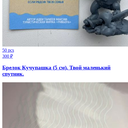
50 pcs
300
₽
Брелок Кучупашка (5 см). Твой маленький
спутник.