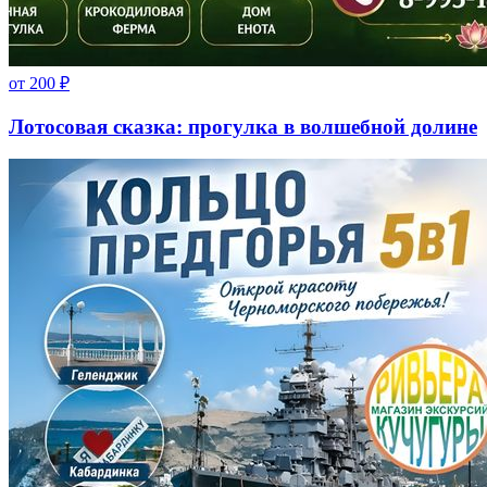
от
200
₽
Лотосовая сказка: прогулка в волшебной долине