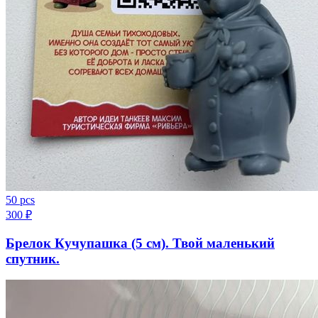
50 pcs
300
₽
Брелок Кучупашка (5 см). Твой маленький
спутник.