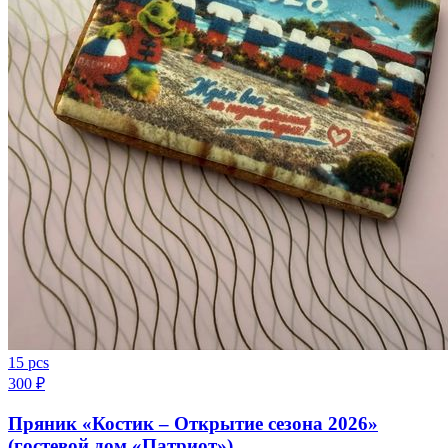
15 pcs
300
₽
Пряник «Костик – Открытие сезона 2026»
(гостевой дом «Патриот»)