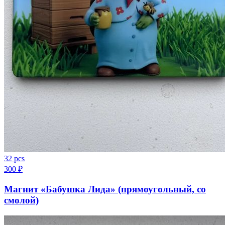
32 pcs
300
₽
Магнит «Бабушка Лида» (прямоугольный, со
смолой)